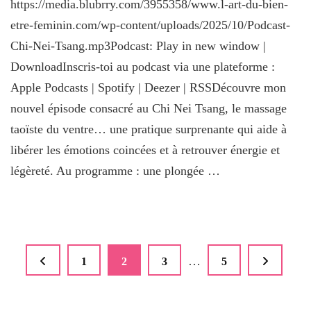
https://media.blubrry.com/3955358/www.l-art-du-bien-
etre-feminin.com/wp-content/uploads/2025/10/Podcast-
Chi-Nei-Tsang.mp3Podcast: Play in new window |
DownloadInscris-toi au podcast via une plateforme :
Apple Podcasts | Spotify | Deezer | RSSDécouvre mon
nouvel épisode consacré au Chi Nei Tsang, le massage
taoïste du ventre… une pratique surprenante qui aide à
libérer les émotions coincées et à retrouver énergie et
légèreté. Au programme : une plongée …
Pagination
…
Page
1
Page
2
Page
3
Page
5
des
publications