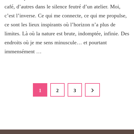
café, d’autres dans le silence feutré d’un atelier. Moi,
c’est l’inverse. Ce qui me connecte, ce qui me propulse,
ce sont les lieux inspirants où l’horizon n’a plus de
limites. Là où la nature est brute, indomptée, infinie. Des
endroits où je me sens minuscule… et pourtant
immensément …
Pagination
Page
1
Page
2
Page
3
des
publications