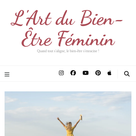
L'Art du Bien-
Être Féminin
Quand tout s'aligne, le bien-être s'enracine !