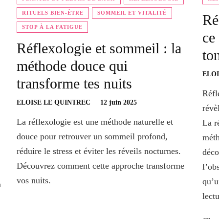
RITUELS BIEN-ÊTRE
SOMMEIL ET VITALITÉ
Ré
STOP À LA FATIGUE
ce
Réflexologie et sommeil : la
ton
méthode douce qui
ELOI
transforme tes nuits
Réfl
ELOISE LE QUINTREC
12 juin 2025
révè
La réflexologie est une méthode naturelle et
La r
douce pour retrouver un sommeil profond,
méth
réduire le stress et éviter les réveils nocturnes.
déco
Découvrez comment cette approche transforme
l’ob
vos nuits.
qu’u
n
lect