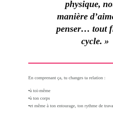
physique, not
manière d’aimer
penser… tout f
cycle. 
En comprenant ça, tu changes ta relation :
▪️à toi-même
▪️à ton corps
▪️et même à ton entourage, ton rythme de trava