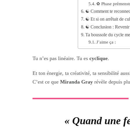
✿ Phase prémenstr
☯︎ Comment te reconnect
☯︎ Et si on arrêtait de cu
☯︎ Conclusion : Revenir 
Ta boussole du cycle me
J’aime ça :
Tu n’es pas linéaire. Tu es
cyclique
.
Et ton énergie, ta créativité, ta sensibilité auss
C’est ce que
Miranda Gray
révèle depuis plu
« Quand une f