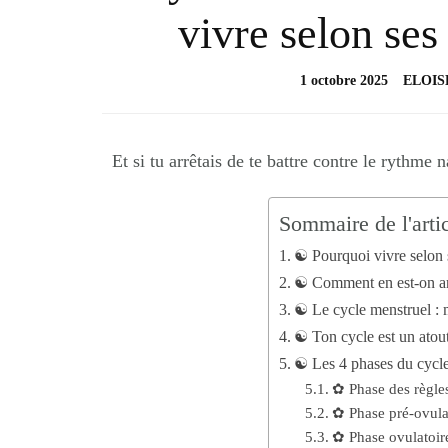
vivre selon ses
1 octobre 2025
ELOIS
Et si tu arrêtais de te battre contre le rythme
Sommaire de l'arti
☯︎ Pourquoi vivre selon 
☯︎ Comment en est-on arr
☯︎ Le cycle menstruel : 
☯︎ Ton cycle est un atou
☯︎ Les 4 phases du cycle
✿ Phase des règles
✿ Phase pré-ovulat
✿ Phase ovulatoire 