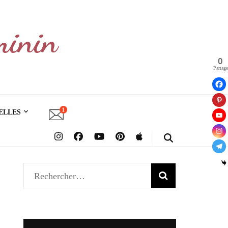
minin
0
Partage
ELLES