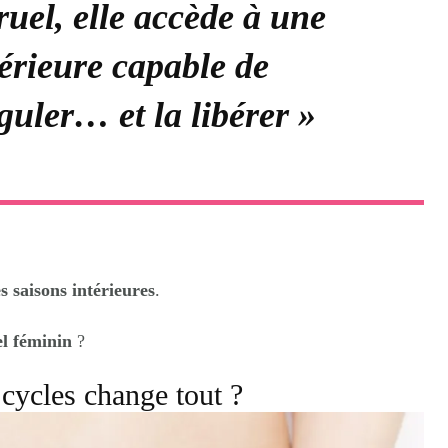
uel, elle accède à une
érieure capable de
éguler… et la libérer »
s saisons intérieures
.
l féminin
?
 cycles change tout ?