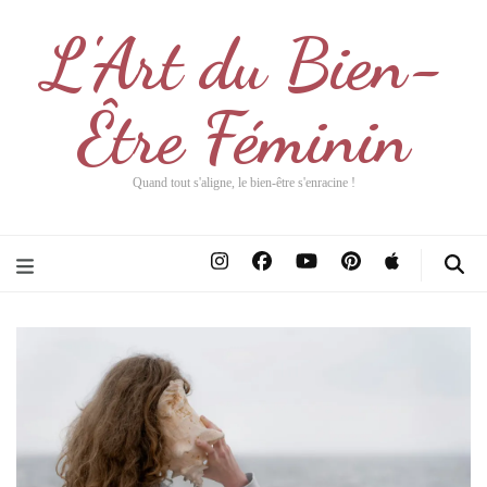
L'Art du Bien-
Être Féminin
Quand tout s'aligne, le bien-être s'enracine !