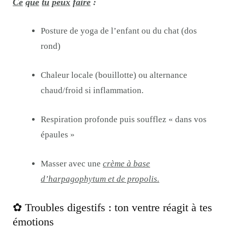
Ce
que
tu
peux
faire
:
Posture de yoga de l’enfant ou du chat (dos
rond)
Chaleur locale (bouillotte) ou alternance
chaud/froid si inflammation.
Respiration profonde puis soufflez « dans vos
épaules »
Masser avec une
crème à base
d’harpagophytum et de propolis
.
✿ Troubles digestifs : ton ventre réagit à tes
émotions