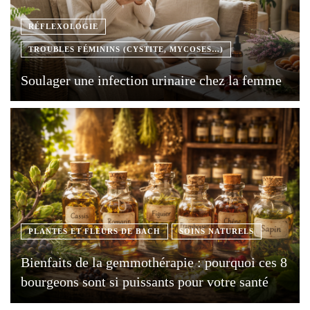
RÉFLEXOLOGIE
TROUBLES FÉMININS (CYSTITE, MYCOSES…)
Soulager une infection urinaire chez la femme
PLANTES ET FLEURS DE BACH
SOINS NATURELS
Bienfaits de la gemmothérapie : pourquoi ces 8
bourgeons sont si puissants pour votre santé