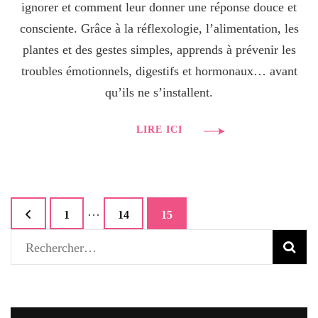
ignorer et comment leur donner une réponse douce et
consciente. Grâce à la réflexologie, l’alimentation, les
plantes et des gestes simples, apprends à prévenir les
troubles émotionnels, digestifs et hormonaux… avant
qu’ils ne s’installent.
LIRE ICI
Pagination
…
Page
1
Page
14
Page
15
des
publications
Rechercher :