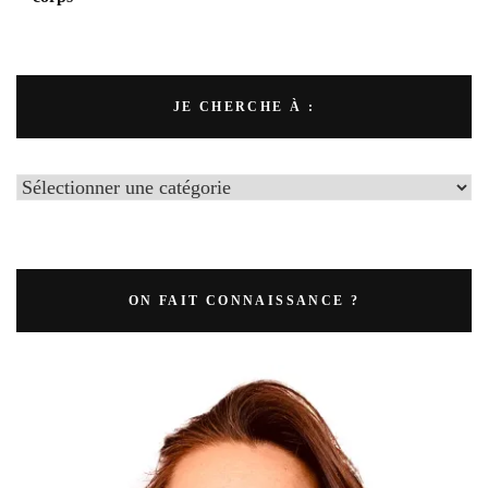
JE CHERCHE À :
Je
cherche
à
:
ON FAIT CONNAISSANCE ?