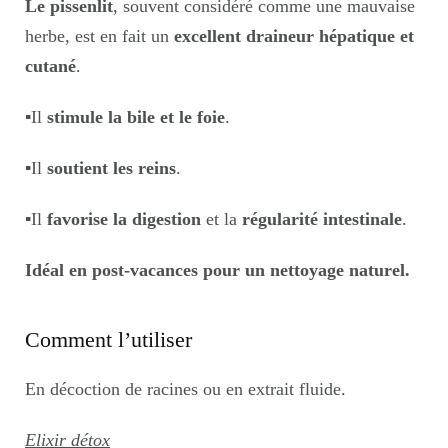
Le pissenlit
, souvent considéré comme une mauvaise
herbe, est en fait un
excellent draineur hépatique et
cutané
.
▪️
Il
stimule la bile et le foie
.
▪️
Il
soutient les reins
.
▪️
Il
favorise la digestion
et la
régularité intestinale
.
Idéal en post-vacances pour un nettoyage naturel.
Comment l’utiliser
En décoction de racines ou en extrait fluide.
Elixir détox