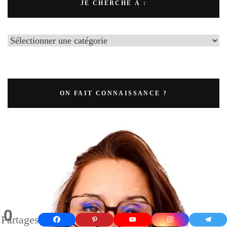
JE CHERCHE À :
ON FAIT CONNAISSANCE ?
0
Partages