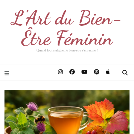
L'Art du Bien-
Être Féminin
Quand tout s'aligne, le bien-être s'enracine !