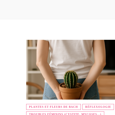
PLANTES ET FLEURS DE BACH
RÉFLEXOLOGIE
TROUBLES FÉMININS (CYSTITE, MYCOSES…)