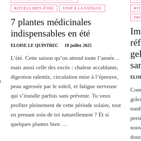
RITUELS BIEN-ÊTRE
STOP À LA FATIGUE
RIT
TRO
7 plantes médicinales
Im
indispensables en été
ré
ELOISE LE QUINTREC
18 juillet 2025
ge
L’été. Cette saison qu’on attend toute l’année…
sa
mais aussi celle des excès : chaleur accablante,
digestion ralentie, circulation mise à l’épreuve,
ELOI
u
peau agressée par le soleil, et fatigue nerveuse
Comm
qui s’installe parfois sans prévenir. Tu veux
grâc
profiter pleinement de cette période solaire, tout
tomb
e
en prenant soin de toi naturellement ? Et si
pers
quelques plantes bien …
nouv
douc