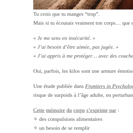
Tu crois que tu manges “trop”.
Mais si tu écoutais vraiment ton corps… que di
« Je me sens en insécurité. »
« J’ai besoin d’être aimée, pas jugée. »
« J’ai appris à me protéger… avec des couche
Oui, parfois, les kilos sont une armure émotio
Une étude publiée dans
Frontiers in Psycholo
risque de surpoids à l’âge adulte, en perturba
Cette
mémoire
du
corps
s’exprime
par
:
✧
des compulsions alimentaires
✧
un besoin de se remplir