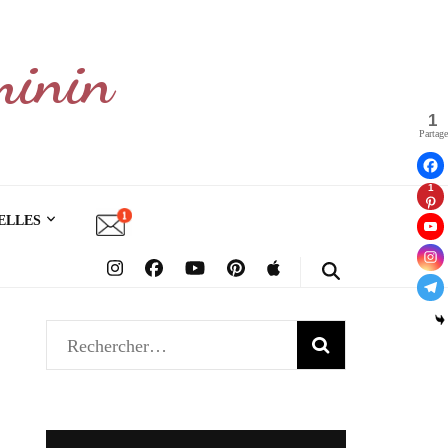
minin
1
Partage
1
ELLES