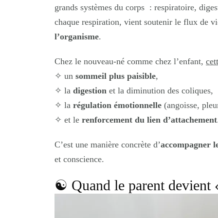
grands systèmes du corps : respiratoire, dige
chaque respiration, vient soutenir le flux de vi
l’organisme
.
Chez le nouveau-né comme chez l’enfant,
cet
✧
un
sommeil plus paisible
,
✧
la
digestion
et la diminution des coliques,
✧
la
régulation émotionnelle
(angoisse, pleur
✧
et le
renforcement du lien d’attachement
C’est une manière concrète d’
accompagner l
et conscience.
☯︎ Quand le parent devient 