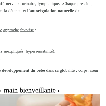
stif, nerveux, urinaire, lymphatique…
Chaque pression,
e, la détente, et
l’autorégulation naturelle de
te
approche
favorise
:
s inexpliqués, hypersensibilité),
.
e développement du bébé
dans sa globalité : corps, cœur
« main bienveillante »