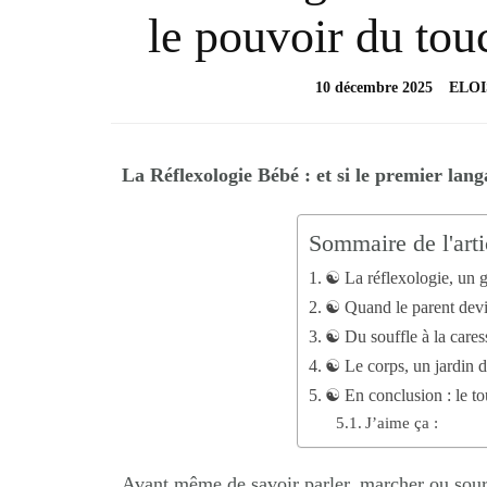
le pouvoir du tou
10 décembre 2025
ELOI
La Réflexologie Bébé : et si le premier lang
Sommaire de l'arti
☯︎ La réflexologie, un 
☯︎ Quand le parent devi
☯︎ Du souffle à la cares
☯︎ Le corps, un jardin d
☯︎ En conclusion : le 
J’aime ça :
Avant même de savoir parler, marcher ou sour