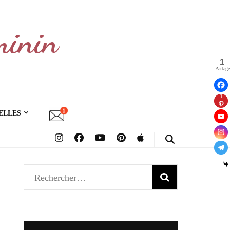
minin
1
Partage
1
ELLES